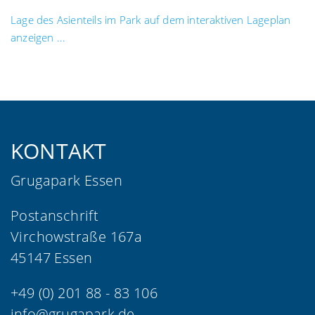
Lage des Asienteils im Park auf dem interaktiven Lageplan
anzeigen ...
KONTAKT
Grugapark Essen
Postanschrift
Virchowstraße 167a
45147 Essen
+49 (0) 201 88 - 83 106
info@grugapark.de