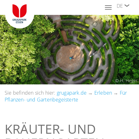
DE
Toggle
navigation
© H. Heger
Sie befinden sich hier:
grugapark.de
→
Erleben
→
Für
Pflanzen- und Gartenbegeisterte
KRÄUTER- UND