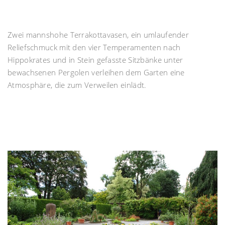
Zwei mannshohe Terrakottavasen, ein umlaufender
Reliefschmuck mit den vier Temperamenten nach
Hippokrates und in Stein gefasste Sitzbänke unter
bewachsenen Pergolen verleihen dem Garten eine
Atmosphäre, die zum Verweilen einlädt.