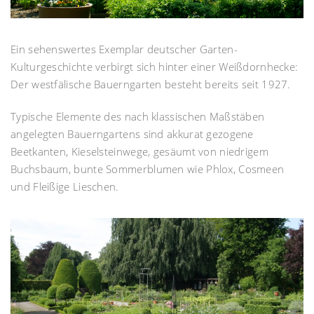
Ein sehenswertes Exemplar deutscher Garten-
Kulturgeschichte verbirgt sich hinter einer Weißdornhecke:
Der westfälische Bauerngarten besteht bereits seit 1927.
Typische Elemente des nach klassischen Maßstäben
angelegten Bauerngartens sind akkurat gezogene
Beetkanten, Kieselsteinwege, gesäumt von niedrigem
Buchsbaum, bunte Sommerblumen wie Phlox, Cosmeen
und Fleißige Lieschen.